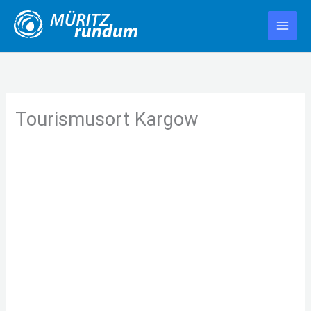
Zum
Inhalt
springen
Tourismusort Kargow