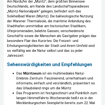
Am Nordufer der „Müritz“, dem größten Binnensee
Deutschlands, am Rande des Landschaftsparadieses
„Müritz-Nationalpark“ gelegen, befindet sich das
Soleheilbad Waren (Müritz). Die balneologische Nutzung
der Warener Thermalsole, die maritime Anbindung des
Stadthafen unmittelbar am historischen Stadtkern,
Uferpromenaden, belebte Gassen, verschiedenste
Geschäfte sowie die Menschen als Gastgeber prägen das
besondere Flair des Kurortes. Die Freizeit- und
Erholungsmöglichkeiten der Stadt und ihrem Umfeld sind
so vielfältig wie die Natur selbst und das zu jeder
Jahreszeit.
Sehenswürdigkeiten und Empfehlungen
Das
Müritzeum
ist ein multimediales Natur-
Erlebnis-Zentrum. Faszinierend, unterhaltsam und
informativ, einfach und verständlich, präsentiert es
das Urlaubsland rings um die Müritz.
Das Programm ist festgeschnürt und Pünktlich zum
langen Himmelfahrts-Wochenende heißt es in der
Mecklenburgischen Seenplatte bereits zum 22. Mal