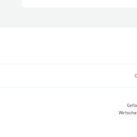
C
Gefö
Wirtschaf